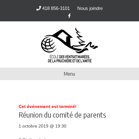
418 856-3101
Nous joindre
F
a
c
e
b
o
o
k
Menu
Cet événement est terminé!
Réunion du comité de parents
1 octobre 2019 @ 19:30